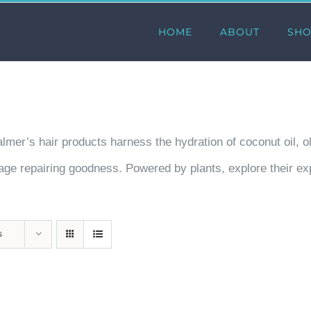
HOME
ABOUT
SH
almer’s hair products harness the hydration of coconut oil, o
mage repairing goodness. Powered by plants, explore their exp
s