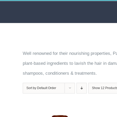
Skip
to
content
Well renowned for their nourishing properties, P
plant-based ingredients to lavish the hair in da
shampoos, conditioners & treatments.
Sort by
Default Order
Show
12 Product