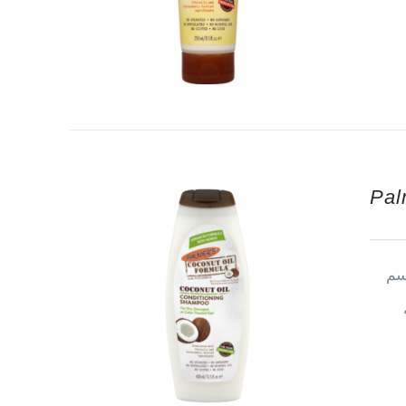
Pal
سم