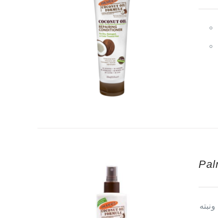
Pal
ونبته