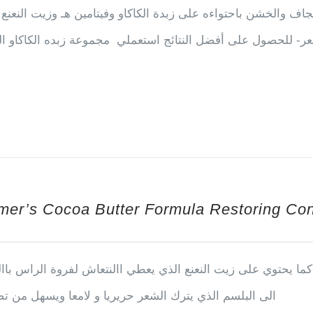
اف والخشن باحتواءه على زبدة الكاكاو وفيتامين هـ وزيت النعنع
ر- للحصول على أفضل النتائج استعملي مجموعة زبده الكاكاو ال
mer’s Cocoa Butter Formula Restoring Con
ما يحتوي على زيت النعنع الذي يعطي االنتعاش لفروة الراس باا
الى البلسم الذي يترك الشعر حريريا و لامعا ويسهل من ت