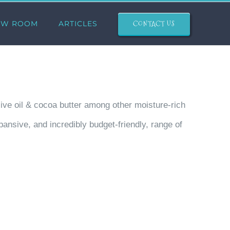
CONTACT US
OW ROOM
ARTICLES
live oil & cocoa butter among other moisture-rich
ansive, and incredibly budget-friendly, range of