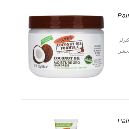
Pal
كيرلي
الخشن
Pal